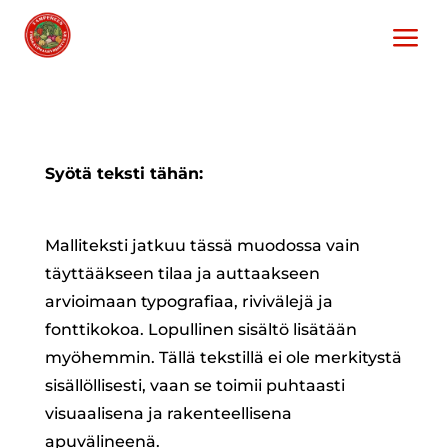
a
Syötä teksti tähän:
Malliteksti jatkuu tässä muodossa vain
täyttääkseen tilaa ja auttaakseen
arvioimaan typografiaa, rivivälejä ja
fonttikokoa. Lopullinen sisältö lisätään
myöhemmin. Tällä tekstillä ei ole merkitystä
sisällöllisesti, vaan se toimii puhtaasti
visuaalisena ja rakenteellisena
apuvälineenä.