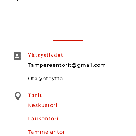

Yhteystiedot
Tampereentorit@gmail.com
Ota yhteyttä
Torit

Keskustori
Laukontori
Tammelantori