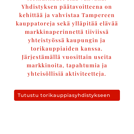
Yhdistyksen päätavoitteena on
kehittää ja vahvistaa Tampereen
kauppatoreja sekä ylläpitää elävää
markkinaperinnettä tiiviissä
yhteistyössä kaupungin ja
torikauppiaiden kanssa.
Järjestämällä vuosittain useita
markkinoita, tapahtumia ja
yhteisöllisiä aktiviteetteja.
Tutustu torikauppiasyhdistykseen