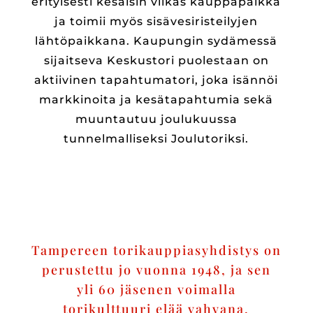
erityisesti kesäisin vilkas kauppapaikka
ja toimii myös sisävesiristeilyjen
lähtöpaikkana. Kaupungin sydämessä
sijaitseva Keskustori puolestaan on
aktiivinen tapahtumatori, joka isännöi
markkinoita ja kesätapahtumia sekä
muuntautuu joulukuussa
tunnelmalliseksi Joulutoriksi.
Tampereen torikauppiasyhdistys on
perustettu jo vuonna 1948, ja sen
yli 60 jäsenen voimalla
torikulttuuri elää vahvana.