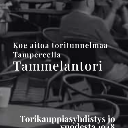
Koe aitoa toritunnelmaa
Tampereella
Tammelantori
Torikauppiasyhdistys jo
vuodesta 1948