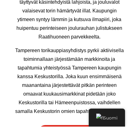
täyttyvät käsintehdyistä lahjoista, ja jouluvalot
valaisevat torin hämärtyvät illat. Kaupungin
ytimeen syntyy lämmin ja kutsuva ilmapiiri, joka
huipentuu perinteiseen joulurauhan julistukseen
Raatihuoneen parvekkeelta.
Tampereen torikauppiasyhdistys pyrkii aktiivisella
toiminnallaan järjestämään markkinoita ja
tapahtumia yhteistyössä Tampereen kaupungin
kanssa Keskustorilla. Joka kuun ensimmäisenä
maanantaina järjestettävät pitkän perinteen
omaavat kuukausimarkkinat pidetään joko
Keskustorilla tai Hämeenpuistossa, vaihdellen
samalla Keskustorin omien tapahtumien mukaan.
Suomi
KATSO KARTTA